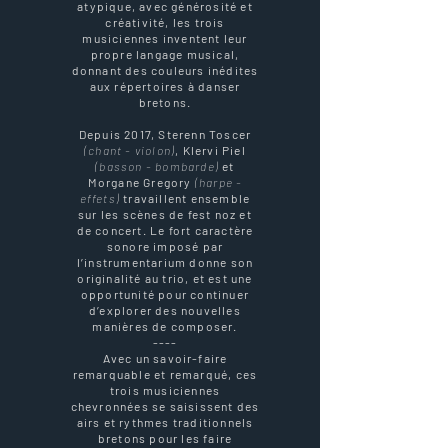
atypique, avec générosité et
créativité, les trois
musiciennes inventent leur
propre langage musical,
donnant des couleurs inédites
aux répertoires à danser
bretons.
Depuis 2017, Sterenn Toscer
(chant - violon)
, Klervi Piel
(basson - bombarde)
et
Morgane Gregory
(harpe -
effets)
travaillent ensemble
sur les scènes de fest noz et
de concert. Le fort caractère
sonore imposé par
l’instrumentarium donne son
originalité au trio, et est une
opportunité pour continuer
d’explorer des nouvelles
manières de composer.
----
Avec un savoir-faire
remarquable et remarqué, ces
trois musiciennes
chevronnées se saisissent des
airs et rythmes traditionnels
bretons pour les faire