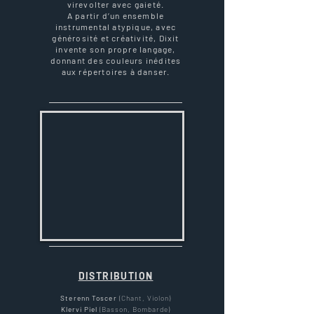
virevolter avec gaieté.
A partir d’un ensemble
instrumental atypique, avec
générosité et créativité, Dixit
invente son propre langage,
donnant des couleurs inédites
aux répertoires à danser.
DISTRIBUTION
Sterenn Toscer
(Chant, Violon)
Klervi Piel
(Basson, Bombarde)