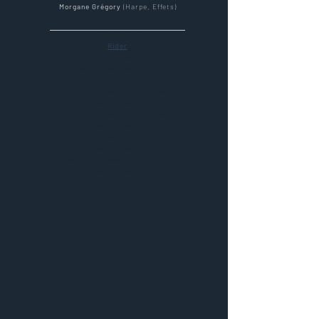
Morgane Grégory
(Harpe, Effets)
ESPACE PRO
Rider
Photo de presse #1 -
Paysage
(Crédit photo : Claire
Huteau)
Photo de presse #2 - Paysage
(Crédit photo : Claire Huteau)
Photo de presse #3 - Paysage
(Crédit photo : Claire Huteau)
Photo de presse #4 - Portrait
(Crédit photo : Claire Huteau)
Photo de presse #5 - Portrait
(Crédit photo : Claire Huteau)