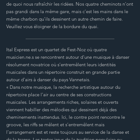
de quoi nous rafraîchir les ridées. Nos quatre cheminots n’ont
pas grandi dans la même gare, mais c’est les mains dans le
même charbon qu’ils dessinent un autre chemin de faire.
Veuillez vous éloigner de la bordure du quai.
Ital Express est un quartet de Fest-Noz où quatre
musicien.ne.s se rencontrent autour d’une musique à danser
résolument novatrice où s’entremêlent leurs identités
musicales dans un répertoire construit en grande partie
autour d’airs à danser du pays Vannetais.
« Dans notre musique, la recherche artistique autour du
répertoire place l’air au centre de ses constructions
musicales. Les arrangements riches, solaires et ouverts
viennent habiller des mélodies qui dessinent déjà des
cheminements inattendus. Ici, le contre point rencontre le
groove, les riffs se mêlent et s’entremêlent mais
l’arrangement est et reste toujours au service de la danse et
de la transe. Les textes issus de la tradition populaire ou